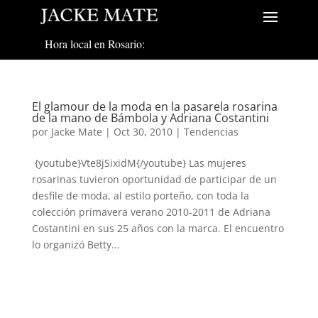
Hora local en Rosario:
El glamour de la moda en la pasarela rosarina
de la mano de Bámbola y Adriana Costantini
por
Jacke Mate
|
Oct 30, 2010
|
Tendencias
{youtube}Vte8jSixidM{/youtube} Las mujeres
rosarinas tuvieron oportunidad de participar de un
desfile de moda, al estilo porteño, con toda la
colección primavera verano 2010-2011 de Adriana
Costantini en sus 25 años con la marca. El encuentro
lo organizó Betty...