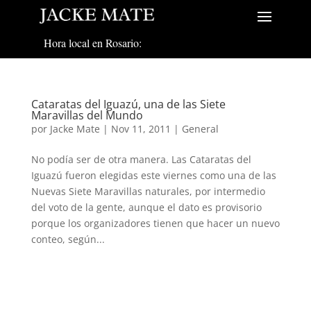
Hora local en Rosario:
Cataratas del Iguazú, una de las Siete
Maravillas del Mundo
por
Jacke Mate
|
Nov 11, 2011
|
General
No podía ser de otra manera. Las Cataratas del
Iguazú fueron elegidas este viernes como una de las
Nuevas Siete Maravillas naturales, por intermedio
del voto de la gente, aunque el dato es provisorio
porque los organizadores tienen que hacer un nuevo
conteo, según...