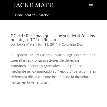
Hora local en Rosario:
DD.HH.: Reclaman que la jueza federal Cosidoy
no integre TOF en Rosario
por
Jacke Mate
|
Jun 11, 2011
|
Columna Dos
El Espacio Juicio y Castigo Rosario ‒agrupa a testigos,
querellantes y organizaciones de derechos
humanos, sociales y gremiales‒ hizo público
mediante un comunicado su “repudio” para con la ex
defensora oficial durante los años de la dictadura
militar en la Argentina,...