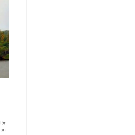
ción
ban