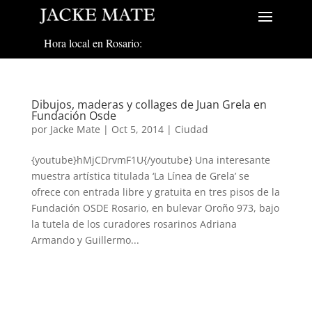
Hora local en Rosario:
Dibujos, maderas y collages de Juan Grela en
Fundación Osde
por
Jacke Mate
|
Oct 5, 2014
|
Ciudad
{youtube}hMjCDrvmF1U{/youtube} Una interesante
muestra artística titulada ‘La Línea de Grela’ se
ofrece con entrada libre y gratuita en tres pisos de la
Fundación OSDE Rosario, en bulevar Oroño 973, bajo
la tutela de los curadores rosarinos Adriana
Armando y Guillermo...