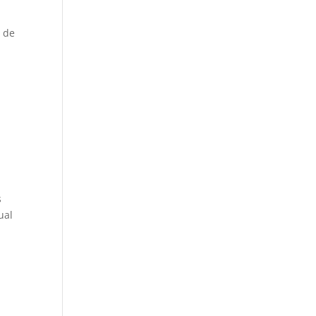
s de
s
ual