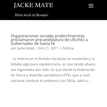
Hora local en Rosario:
Organizaciones sociales prokirchneristas
proclamaron precandidatura de Lifschitz a
Gobernador de Santa Fe
por
Jacke Mate
|
Ene 21, 2011
|
Política
La interna en el Partido Socialista se recalienta y, si
faltaba algo para repotenciarla, es que desde afuera
sea fogoneada aún más. Es que desde la Federación
de Tierra y Vivienda santafesina (FTV), que a nivel
nacional conduce el polémico Luis D’Elía, salió a...