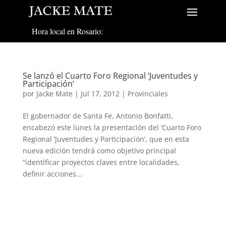
Hora local en Rosario:
Se lanzó el Cuarto Foro Regional ‘Juventudes y
Participación’
por
Jacke Mate
|
Jul 17, 2012
|
Provinciales
El gobernador de Santa Fe, Antonio Bonfatti,
encabezó este lunes la presentación del ‘Cuarto Foro
Regional ‘Juventudes y Participación’, que en esta
nueva edición tendrá como objetivo principal
“identificar proyectos claves entre localidades,
definir acciones...