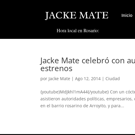
Inicio
Hora local en Rosario:
Jacke Mate celebró con a
estrenos
por
Jacke Mate
|
Ago 12, 2014
|
Ciudad
{youtube}MdJkhl1mA44{/youtube} Con un cóctel
asistieron autoridades políticas, empresarios, 
en el barrio rosarino de Arroyito, y para...