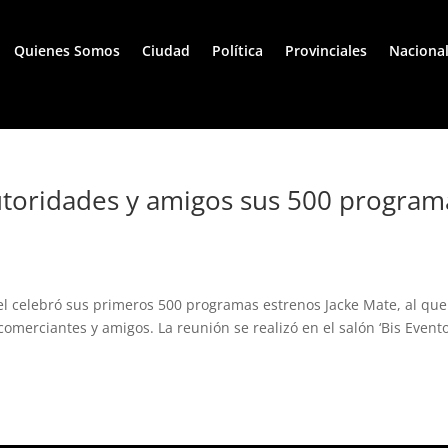
Quienes Somos
Ciudad
Política
Provinciales
Naciona
utoridades y amigos sus 500 program
 celebró sus primeros 500 programas estrenos Jacke Mate, al que
comerciantes y amigos. La reunión se realizó en el salón ‘Bis Evento