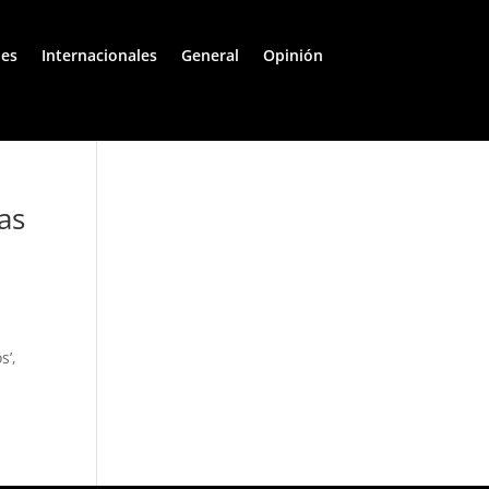
les
Internacionales
General
Opinión
as
s’,