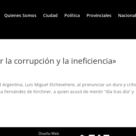
Quienes Somos
Ciudad
Política
Provinciales
Naciona
 la corrupción y la ineficiencia»
l Argentina, Luis Miguel Etchevehere, al pronunciar un duro y críti
na Fernández de Kirchner, a quien acusó de mentir “día tras día” y
Diseño Web