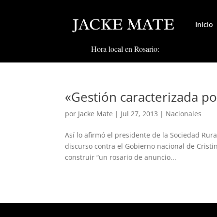
Inicio
Hora local en Rosario:
«Gestión caracterizada por
por
Jacke Mate
|
Jul 27, 2013
|
Nacionales
Así lo afirmó el presidente de la Sociedad Rura
discurso contra el Gobierno nacional de Cristi
construir “un rosario de anuncio...