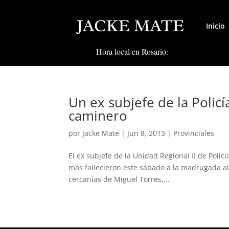
Inicio
Hora local en Rosario:
Un ex subjefe de la Polic
caminero
por
Jacke Mate
|
Jun 8, 2013
|
Provinciales
El ex subjefe de la Unidad Regional II de Poli
más fallecieron este sábado a la madrugada al 
cercanías de Miguel Torres,...