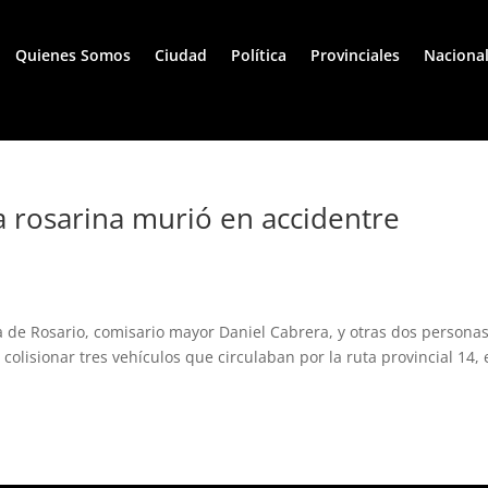
Quienes Somos
Ciudad
Política
Provinciales
Naciona
ía rosarina murió en accidentre
cía de Rosario, comisario mayor Daniel Cabrera, y otras dos persona
colisionar tres vehículos que circulaban por la ruta provincial 14,