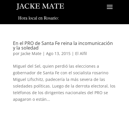
Hora local en Rosario:
En el PRO de Santa Fe reina la incomunicación
y la soledad
por
Jacke Mate
|
Ago 13, 2015
|
El Alfil
Miguel del Sel, quien perdió las elecciones a
gobernador de Santa Fe con el socialista rosarino
Miguel Lifschitz, padecería la más severa de las
soledades políticas. Luego de la derrota electoral, los
teléfonos de los dirigentes nacionales del PRO se
apagaron o están...