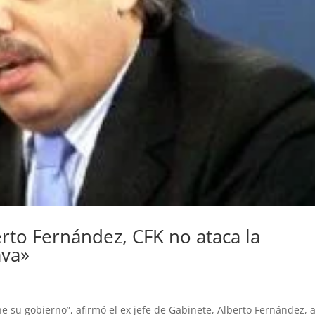
rto Fernández, CFK no ataca la
ava»
e su gobierno”, afirmó el ex jefe de Gabinete, Alberto Fernández, a