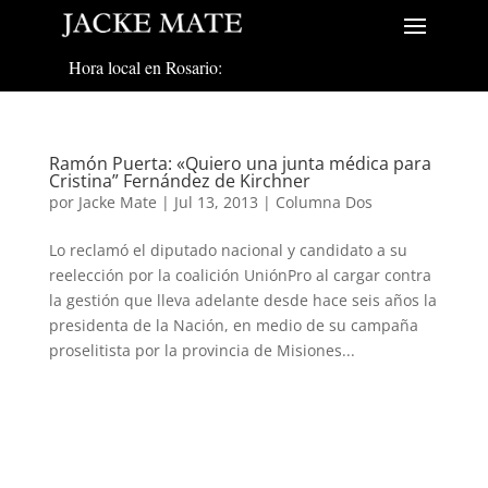
Hora local en Rosario:
Ramón Puerta: «Quiero una junta médica para
Cristina” Fernández de Kirchner
por
Jacke Mate
|
Jul 13, 2013
|
Columna Dos
Lo reclamó el diputado nacional y candidato a su
reelección por la coalición UniónPro al cargar contra
la gestión que lleva adelante desde hace seis años la
presidenta de la Nación, en medio de su campaña
proselitista por la provincia de Misiones...