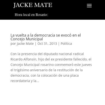
Hora local en Rosario:
La vuelta a la democracia se evocó en el
Concejo Municipal
por
Jacke Mate
|
Oct 31, 2013
|
Política
Con la presencia del diputado nacional radical
Ricardo Alfonsín, hijo del ex presidente fallecido, el
Concejo Municipal rosarino conmemoró este jueves
el trigésimo aniversario de la restitución de la
democracia, con la colocación de una placa
recordatoria y la...