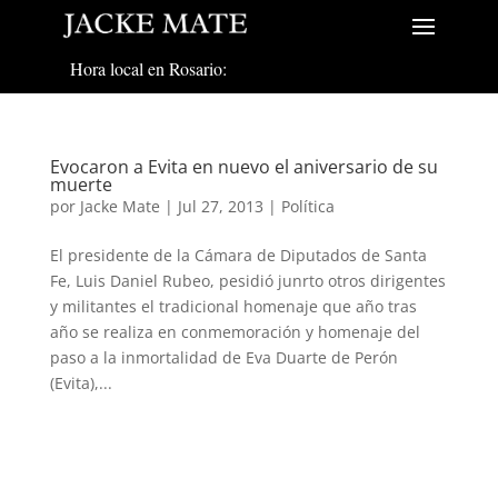
Hora local en Rosario:
Evocaron a Evita en nuevo el aniversario de su
muerte
por
Jacke Mate
|
Jul 27, 2013
|
Política
El presidente de la Cámara de Diputados de Santa
Fe, Luis Daniel Rubeo, pesidió junrto otros dirigentes
y militantes el tradicional homenaje que año tras
año se realiza en conmemoración y homenaje del
paso a la inmortalidad de Eva Duarte de Perón
(Evita),...