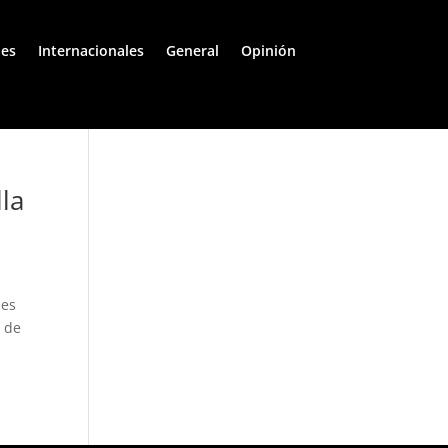
les
Internacionales
General
Opinión
lla
ses
a de