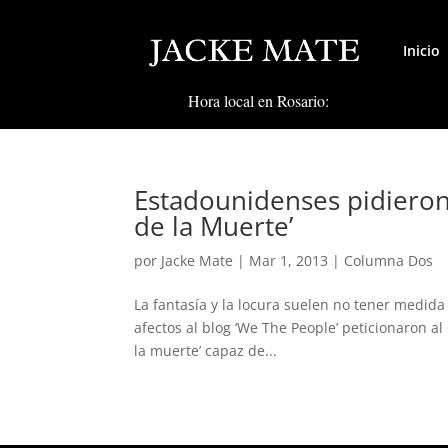
Inicio
Hora local en Rosario:
Estadounidenses pidieron 
de la Muerte’
por
Jacke Mate
|
Mar 1, 2013
|
Columna Dos
La fantasía y la locura suelen no tener medida
afectos al blog ‘We The People’ peticionaron al
la muerte’ capaz de...