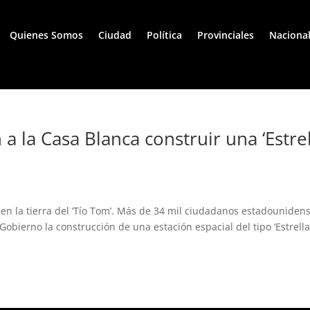
Quienes Somos
Ciudad
Política
Provinciales
Naciona
a la Casa Blanca construir una ‘Estre
 en la tierra del ‘Tío Tom’. Más de 34 mil ciudadanos estadouniden
 Gobierno la construcción de una estación espacial del tipo ‘Estrell