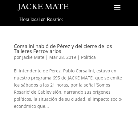
Hora local en Rosario:
Corsalini habló de Pérez y del cierre de los
Talleres Ferroviarios
por
Jacke Mate
|
Mar 28, 2019
|
Política
El intendente de Pérez, Pablo Corsalini, estuvo en
nuestro programa 695 de JACKE MATE, que se emite
los sábados a las 21 horas, por la señal ‘Somos
Rosario’ de Cablevisión, narrando sus orígenes
políticos, la situación de su ciudad, el impacto socio-
económico que...