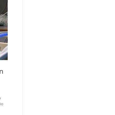
en
a
io