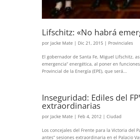
Lifschitz: «No habrá emer
por
Jacke Mate
|
Dic 21, 2015
|
Provinciales
El gobernador de Santa Fe, Miguel Lifschitz, as
emergencia” energética, al poner en funciones
Provincial de la Energía (EPE), que será...
Inseguridad: Ediles del F
extraordinarias
por
Jacke Mate
|
Feb 4, 2012
|
Ciudad
Los concejales del Frente para la Victoria del 
antes” sesiones extraordinaria en el Palacio Va