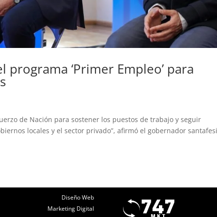
el programa ‘Primer Empleo’ para
s
uerzo de Nación para sostener los puestos de trabajo y seguir
biernos locales y el sector privado”, afirmó el gobernador santafes
Diseño Web
Marketing Digital