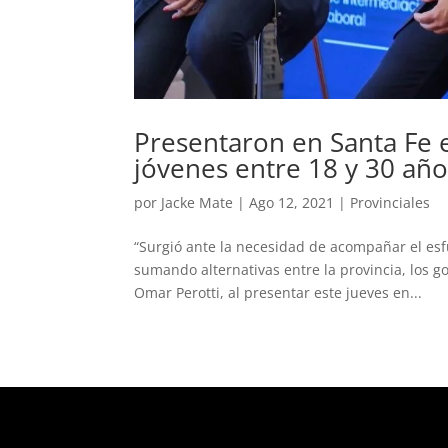
Presentaron en Santa Fe 
jóvenes entre 18 y 30 año
por
Jacke Mate
|
Ago 12, 2021
|
Provinciales
“Surgió ante la necesidad de acompañar el esf
sumando alternativas entre la provincia, los go
Omar Perotti, al presentar este jueves en...