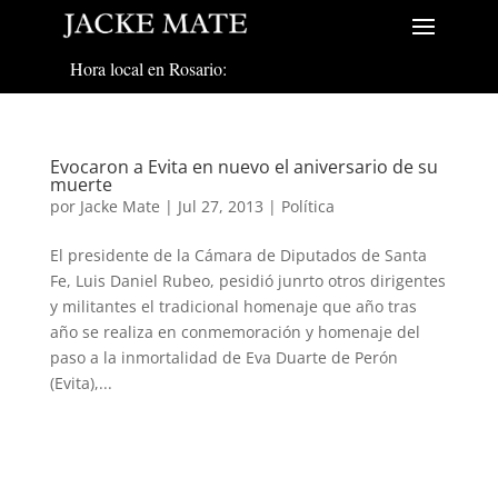
Hora local en Rosario:
Evocaron a Evita en nuevo el aniversario de su
muerte
por
Jacke Mate
|
Jul 27, 2013
|
Política
El presidente de la Cámara de Diputados de Santa
Fe, Luis Daniel Rubeo, pesidió junrto otros dirigentes
y militantes el tradicional homenaje que año tras
año se realiza en conmemoración y homenaje del
paso a la inmortalidad de Eva Duarte de Perón
(Evita),...