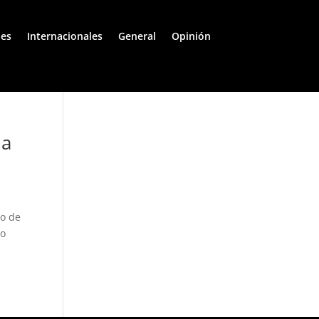
les
Internacionales
General
Opinión
ia
so de
Lo