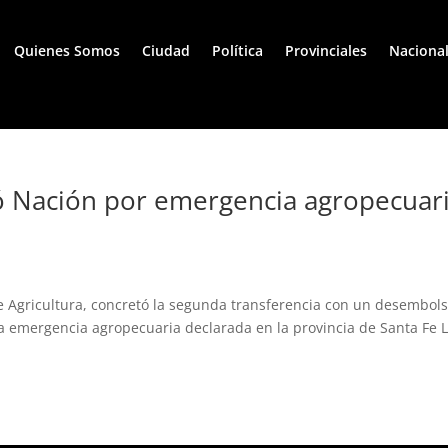
Quienes Somos
Ciudad
Política
Provinciales
Naciona
ió Nación por emergencia agropecuar
 de Agricultura, concretó la segunda transferencia con un desembol
la emergencia agropecuaria declarada en la provincia de Santa Fe 