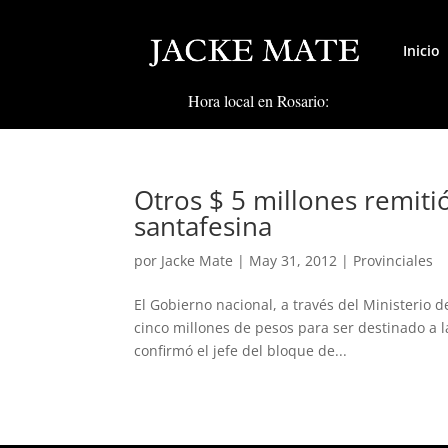
Inicio
Hora local en Rosario:
Otros $ 5 millones remit
santafesina
por
Jacke Mate
|
May 31, 2012
|
Provinciales
El Gobierno nacional, a través del Ministerio
cinco millones de pesos para ser destinado a 
confirmó el jefe del bloque de...