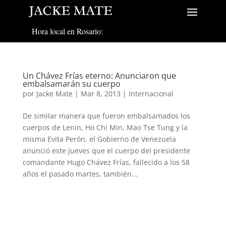
Hora local en Rosario:
Un Chávez Frías eterno: Anunciaron que
embalsamarán su cuerpo
por
Jacke Mate
|
Mar 8, 2013
|
Internacional
De similar manera que fueron embalsamados los
cuerpos de Lenin, Ho Chi Min, Mao Tse Tung y la
misma Evita Perón, el Gobierno de Venezuela
anunció este jueves que el cuerpo del presidente
comandante Hugo Chávez Frías, fallecido a los 58
años el pasado martes, también...