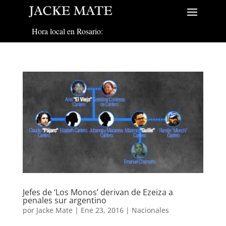
Hora local en Rosario:
Jefes de ‘Los Monos’ derivan de Ezeiza a
penales sur argentino
por
Jacke Mate
|
Ene 23, 2016
|
Nacionales