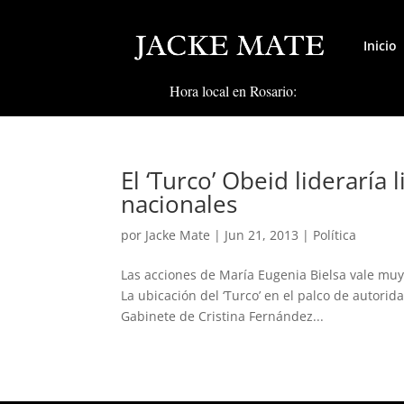
Inicio
Hora local en Rosario:
El ‘Turco’ Obeid lideraría
nacionales
por
Jacke Mate
|
Jun 21, 2013
|
Política
Las acciones de María Eugenia Bielsa vale muy
La ubicación del ‘Turco’ en el palco de autorid
Gabinete de Cristina Fernández...