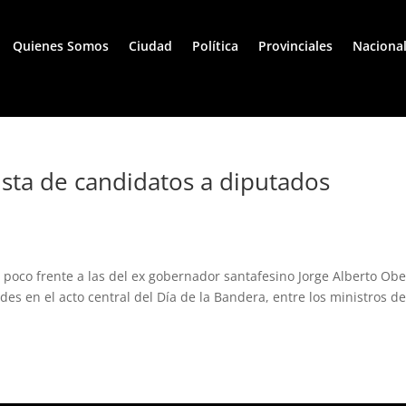
Quienes Somos
Ciudad
Política
Provinciales
Naciona
 lista de candidatos a diputados
 poco frente a las del ex gobernador santafesino Jorge Alberto Obe
ades en el acto central del Día de la Bandera, entre los ministros de