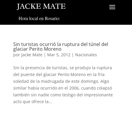
Hora local en Rosario:
Sin turistas ocurrió la ruptura del túnel del
glaciar Perito Moreno
por
Jacke Mate
|
Mar 5, 2012
|
Nacionales
Sin la presencia de turistas, se produjo la ruptura
del puente del glaciar Perito Moreno en la fría
soledad de la madrugada de este domingo. Algo
similar había ocurrido en el 2006, cuando colapsó
también sin nadie como testigo del impresionante
acto que ofrece la...