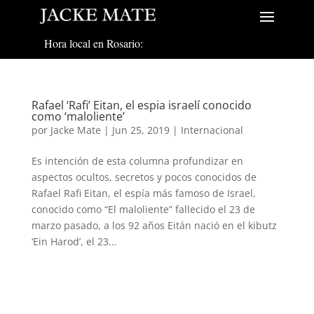
Hora local en Rosario:
Rafael ‘Rafi’ Eitan, el espia israelí conocido
como ‘maloliente’
por
Jacke Mate
|
Jun 25, 2019
|
Internacional
Es intención de esta columna profundizar en
aspectos ocultos, secretos y pocos conocidos de
Rafael Rafi Eitan, el espía más famoso de Israel,
conocido como “El maloliente” fallecido el 23 de
marzo pasado, a los 92 años Eitán nació en el kibutz
‘Ein Harod’, el 23...