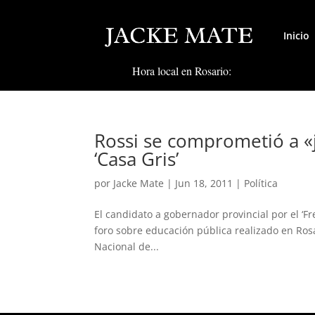
Inicio
Hora local en Rosario:
Rossi se comprometió a «je
‘Casa Gris’
por
Jacke Mate
|
Jun 18, 2011
|
Política
El candidato a gobernador provincial por el ‘F
foro sobre educación pública realizado en Rosar
Nacional de...