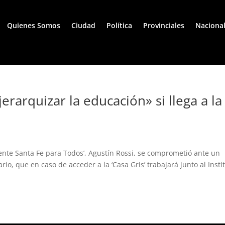
Quienes Somos
Ciudad
Política
Provinciales
Naciona
rarquizar la educación» si llega a la
rente Santa Fe para Todos’, Agustín Rossi, se comprometió ante un
io, que en caso de acceder a la ‘Casa Gris’ trabajará junto al Insti