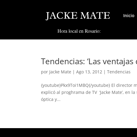
Inicio
Hora local en Rosario:
Tendencias: ‘Las ventajas 
por
Jacke Mate
|
Ago 13, 2012
|
Tendencias
{youtube}Pkx9Toi1MBQ{/youtube} El director mé
explicó al proghrama de TV ‘Jacke Mate’, en la
óptica y...