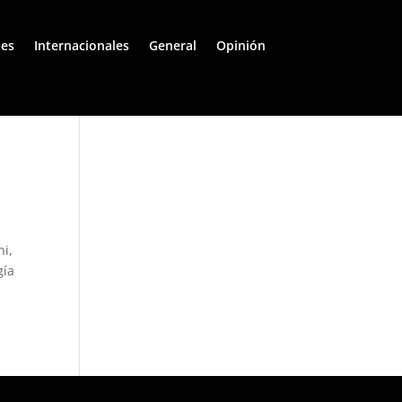
les
Internacionales
General
Opinión
ni,
gía