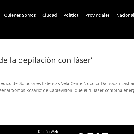
Quienes Somos
Ciudad
Política
Provinciales
Naciona
de la depilación con láser’
dico de ‘Soluciones Estéticas Vela Center’, doctor Daryoush Lasha
 señal ‘Somos Rosario’ de Cablevisión, que el “E-láser combina ener
Diseño Web