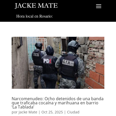
Hora local en Rosario:
Narcomenudeo: Ocho detenidos de una banda
que traficaba cocaína y marihuana en barrio
‘La Tablada’
por
Jacke Mate
|
Oct 25, 2025
|
Ciudad