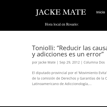
Inicio
Hora local en Rosario:
Toniolli: “Reducir las caus
y adicciones es un error”
por
Jacke Mate
|
Sep 29, 2012
|
Columna Dos
El diputado provincial por el ‘Movimiento Evita’
de la comisión de Derechos y Garantías de la 
Latinoamericano de Adiccionología,...