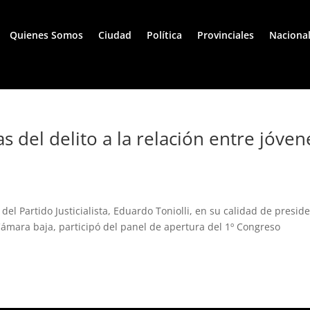
Quienes Somos
Ciudad
Política
Provinciales
Naciona
as del delito a la relación entre jóven
 del Partido Justicialista, Eduardo Toniolli, en su calidad de presid
Cámara baja, participó del panel de apertura del 1º Congreso