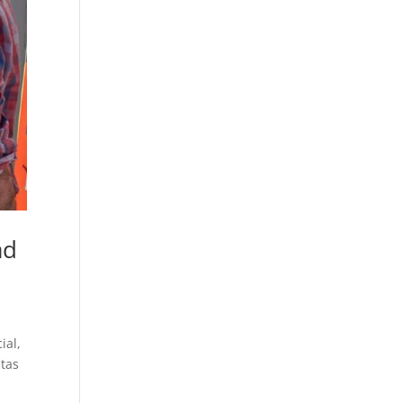
ad
ial,
itas