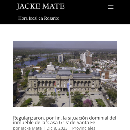
Hora local en Rosario:
Regularizaron, por fin, la situación dominial del
inmueble de la ‘Casa Gris’ de Santa Fe
por
Jacke Mate
|
Dic 8, 2023
|
Provinciales