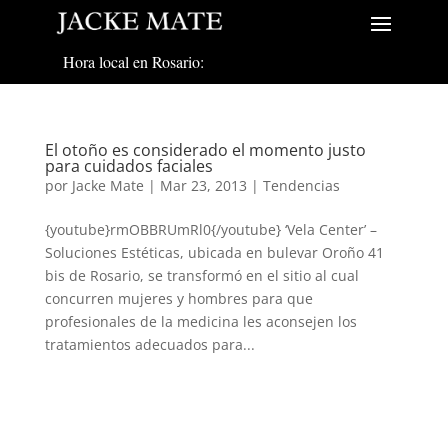
Hora local en Rosario:
El otoño es considerado el momento justo
para cuidados faciales
por
Jacke Mate
|
Mar 23, 2013
|
Tendencias
{youtube}rmOBBRUmRl0{/youtube} ‘Vela Center’ –
Soluciones Estéticas, ubicada en bulevar Oroño 41
bis de Rosario, se transformó en el sitio al cual
concurren mujeres y hombres para que
profesionales de la medicina les aconsejen los
tratamientos adecuados para...