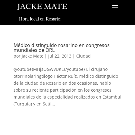
Hora local en Rosario:
Médico distinguido rosarino en congresos
mundiales de ORL
por
Jacke Mate
|
Jul 22, 2013
|
Ciudad
{youtube}MHjsOGWvUKE{/youtube} El cirujano
otorrinolaringólogo Héctor Ruíz, médico distinguido
de la ciudad de Rosario en dos ocasiones, habló
sobre su reciente participación en los congresos
mundiales de la especialidad realizados en Estambul
(Turquía) y en Seúl...