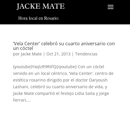
Hora local en Rosario:
‘Vela Center’ celebró su cuarto aniversario con
un cóctel
por
Jacke Mate
|
Oct 21, 2013
|
Tendencias
{youtube}YxqlzR9RtFQ{/youtube} Con un cóctel
servido en un local céntrico, ‘Vela Center’, centro de
estética rosarino dirigido por el doctor Daryoush
Lashani, celebró su cuarto aniversario de vida, y
Jacke Mate compartió el festejo Lidia Saita y Jorge
Ferrari,...