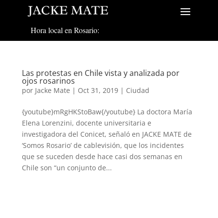
Hora local en Rosario:
Las protestas en Chile vista y analizada por
ojos rosarinos
por
Jacke Mate
|
Oct 31, 2019
|
Ciudad
{youtube}mRgHKStoBaw{/youtube} La doctora María
Elena Lorenzini, docente universitaria e
investigadora del Conicet, señaló en JACKE MATE de
‘Somos Rosario’ de cablevisión, que los incidentes
que se suceden desde hace casi dos semanas en
Chile son “un conjunto de...