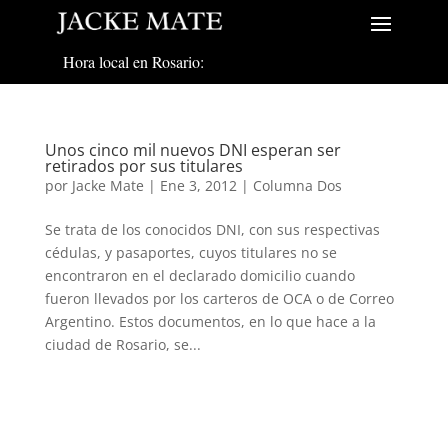
Hora local en Rosario:
Unos cinco mil nuevos DNI esperan ser
retirados por sus titulares
por
Jacke Mate
|
Ene 3, 2012
|
Columna Dos
Se trata de los conocidos DNI, con sus respectivas
cédulas, y pasaportes, cuyos titulares no se
encontraron en el declarado domicilio cuando
fueron llevados por los carteros de OCA o de Correo
Argentino. Estos documentos, en lo que hace a la
ciudad de Rosario, se...