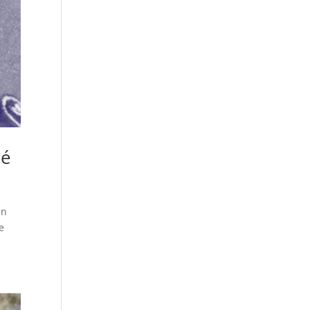
mé
en
e