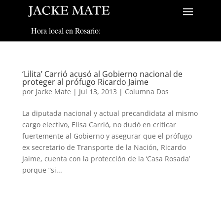
Hora local en Rosario:
‘Lilita’ Carrió acusó al Gobierno nacional de
proteger al prófugo Ricardo Jaime
por
Jacke Mate
|
Jul 13, 2013
|
Columna Dos
La diputada nacional y actual precandidata al mismo
cargo electivo, Elisa Carrió, no dudó en criticar
fuertemente al Gobierno y asegurar que el prófugo
ex secretario de Transporte de la Nación, Ricardo
Jaime, cuenta con la protección de la ‘Casa Rosada’
porque “si...