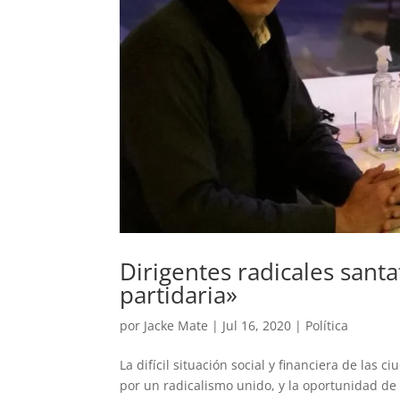
Dirigentes radicales sant
partidaria»
por
Jacke Mate
|
Jul 16, 2020
|
Política
La difícil situación social y financiera de las
por un radicalismo unido, y la oportunidad de