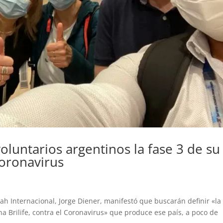
oluntarios argentinos la fase 3 de su
 Coronavirus
ssah Internacional, Jorge Diener, manifestó que buscarán definir «la
na Brilife, contra el Coronavirus» que produce ese país, a poco de