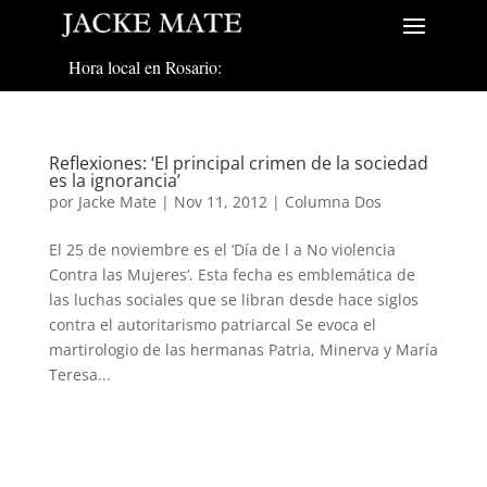
Hora local en Rosario:
Reflexiones: ‘El principal crimen de la sociedad
es la ignorancia’
por
Jacke Mate
|
Nov 11, 2012
|
Columna Dos
El 25 de noviembre es el ‘Día de l a No violencia
Contra las Mujeres’. Esta fecha es emblemática de
las luchas sociales que se libran desde hace siglos
contra el autoritarismo patriarcal Se evoca el
martirologio de las hermanas Patria, Minerva y María
Teresa...