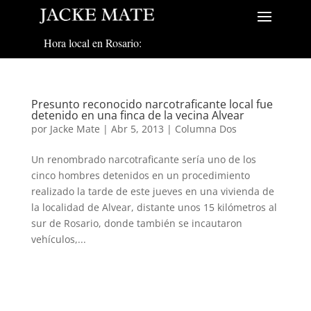
Hora local en Rosario:
Presunto reconocido narcotraficante local fue
detenido en una finca de la vecina Alvear
por
Jacke Mate
|
Abr 5, 2013
|
Columna Dos
Un renombrado narcotraficante sería uno de los
cinco hombres detenidos en un procedimiento
realizado la tarde de este jueves en una vivienda de
la localidad de Alvear, distante unos 15 kilómetros al
sur de Rosario, donde también se incautaron
vehículos,...