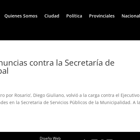
Quienes Somos
Ciudad
Política
Provinciales
Naciona
uncias contra la Secretaría de
pal
ro por Rosario’, Diego Giuliano, volvió a la carga contra el Ejecutivo
s en la Secretaria de Servicios Públicos de la Municipalidad. A la
Diseño Web