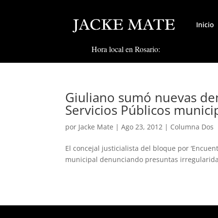
Inicio
Hora local en Rosario:
Giuliano sumó nuevas den
Servicios Públicos munici
por
Jacke Mate
|
Ago 23, 2012
|
Columna Dos
El concejal justicialista del bloque por ‘Encuent
municipal denunciando presuntas irregularidade