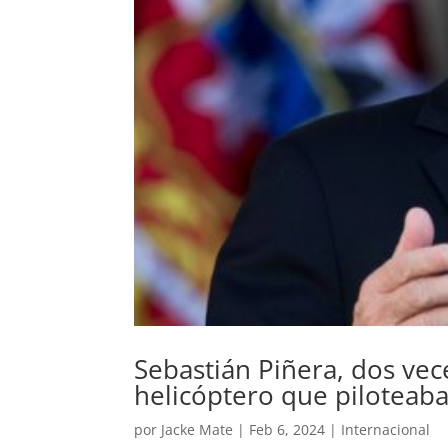
Sebastián Piñera, dos vec
helicóptero que piloteab
por
Jacke Mate
|
Feb 6, 2024
|
Internacional