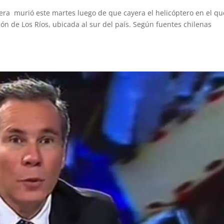
ñera murió este martes luego de que cayera el helicóptero en el qu
ón de Los Ríos, ubicada al sur del país. Según fuentes chilenas