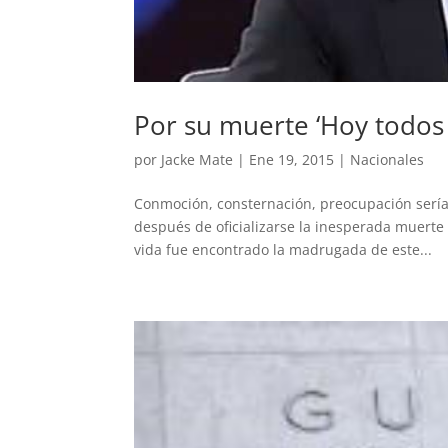
Por su muerte ‘Hoy todos 
por
Jacke Mate
|
Ene 19, 2015
|
Nacionales
Conmoción, consternación, preocupación serían
después de oficializarse la inesperada muerte 
vida fue encontrado la madrugada de este...