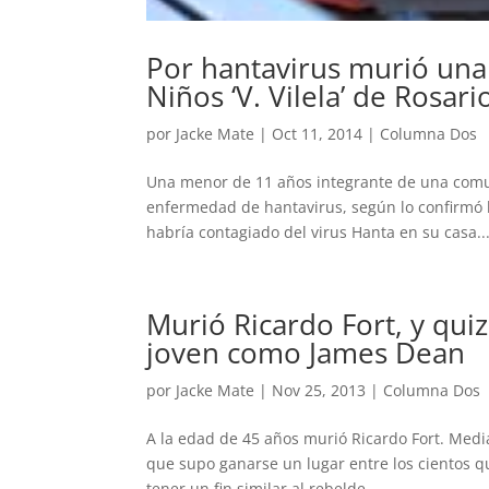
Por hantavirus murió una
Niños ‘V. Vilela’ de Rosari
por
Jacke Mate
|
Oct 11, 2014
|
Columna Dos
Una menor de 11 años integrante de una comun
enfermedad de hantavirus, según lo confirmó 
habría contagiado del virus Hanta en su casa..
Murió Ricardo Fort, y qui
joven como James Dean
por
Jacke Mate
|
Nov 25, 2013
|
Columna Dos
A la edad de 45 años murió Ricardo Fort. Mediá
que supo ganarse un lugar entre los cientos q
tener un fin similar al rebelde...