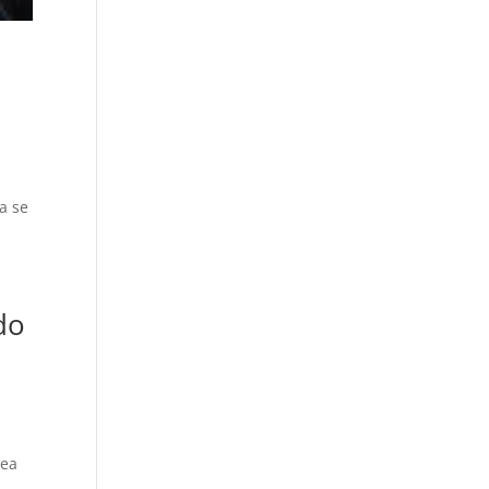
a se
do
a
sea