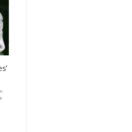
es’
en
ue