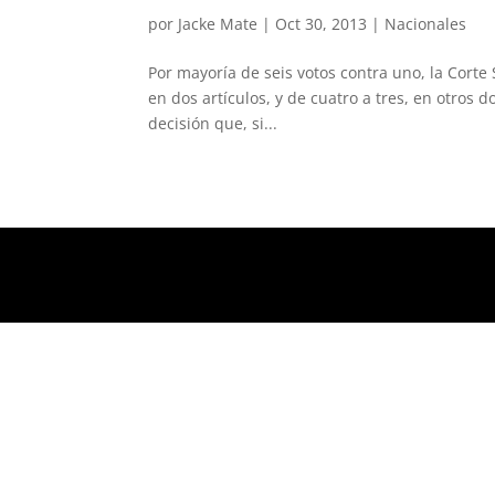
por
Jacke Mate
|
Oct 30, 2013
|
Nacionales
Por mayoría de seis votos contra uno, la Corte
en dos artículos, y de cuatro a tres, en otros 
decisión que, si...