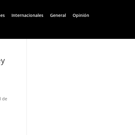
les
Internacionales
General
Opinión
ey
d de