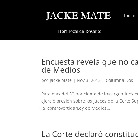
Inicio
Hora local en Rosario:
Encuesta revela que no ca
de Medios
por
Jacke Mate
|
Nov 3, 2013
|
Columna Dos
Para más del 50 por ciento de los argentinos 
ejerció presión sobre los jueces de la Corte S
la controvertida ‘Ley de Medios...
La Corte declaró constitu