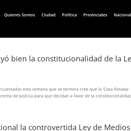
Quienes Somos
Ciudad
Política
Provinciales
Naciona
yó bien la constitucionalidad de la L
encuestados esta semana que se termina cree que la ‘Casa Rosada’
uprema de Justicia para que decidan a favor de la constitucionalida
cional la controvertida Ley de Medios