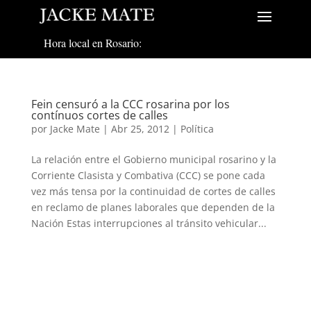
Hora local en Rosario:
Fein censuró a la CCC rosarina por los
contínuos cortes de calles
por
Jacke Mate
|
Abr 25, 2012
|
Política
La relación entre el Gobierno municipal rosarino y la
Corriente Clasista y Combativa (CCC) se pone cada
vez más tensa por la continuidad de cortes de calles
en reclamo de planes laborales que dependen de la
Nación Estas interrupciones al tránsito vehicular...